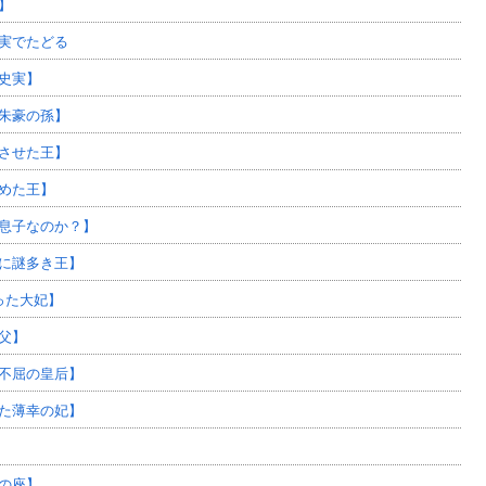
】
実でたどる
史実】
朱豪の孫】
させた王】
めた王】
息子なのか？】
に謎多き王】
った大妃】
父】
不屈の皇后】
た薄幸の妃】
の座】