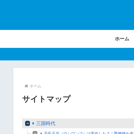
ホーム
ホーム
サイトマップ
三国時代
于氏王后（ウシワンフ）は実在した？｜娶嫂婚を史