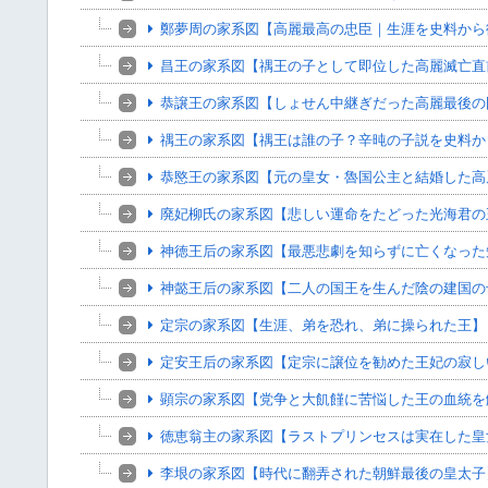
鄭夢周の家系図【高麗最高の忠臣｜生涯を史料から
昌王の家系図【禑王の子として即位した高麗滅亡直
恭譲王の家系図【しょせん中継ぎだった高麗最後の
禑王の家系図【禑王は誰の子？辛旽の子説を史料か
恭愍王の家系図【元の皇女・魯国公主と結婚した高
廃妃柳氏の家系図【悲しい運命をたどった光海君の
神徳王后の家系図【最悪悲劇を知らずに亡くなった
神懿王后の家系図【二人の国王を生んだ陰の建国の
定宗の家系図【生涯、弟を恐れ、弟に操られた王】
定安王后の家系図【定宗に譲位を勧めた王妃の寂し
顕宗の家系図【党争と大飢饉に苦悩した王の血統を
徳恵翁主の家系図【ラストプリンセスは実在した皇
李垠の家系図【時代に翻弄された朝鮮最後の皇太子