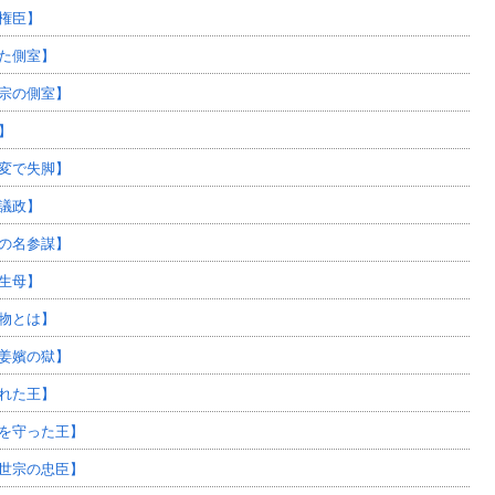
権臣】
た側室】
宗の側室】
】
変で失脚】
議政】
の名参謀】
生母】
物とは】
姜嬪の獄】
れた王】
を守った王】
世宗の忠臣】