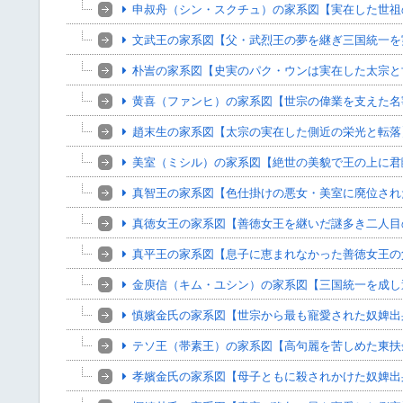
申叔舟（シン・スクチュ）の家系図【実在した世祖
文武王の家系図【父・武烈王の夢を継ぎ三国統一を
朴訔の家系図【史実のパク・ウンは実在した太宗と
黄喜（ファンヒ）の家系図【世宗の偉業を支えた名
趙末生の家系図【太宗の実在した側近の栄光と転落
美室（ミシル）の家系図【絶世の美貌で王の上に君
真智王の家系図【色仕掛けの悪女・美室に廃位され
真徳女王の家系図【善徳女王を継いだ謎多き二人目
真平王の家系図【息子に恵まれなかった善徳女王の
金庾信（キム・ユシン）の家系図【三国統一を成し
慎嬪金氏の家系図【世宗から最も寵愛された奴婢出
テソ王（帯素王）の家系図【高句麗を苦しめた東扶
孝嬪金氏の家系図【母子ともに殺されかけた奴婢出