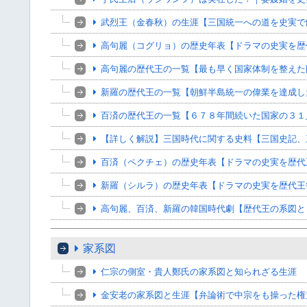
武烈王（金春秋）の生涯【三国統一への道を史実で
高句麗（コグリョ）の歴史年表【ドラマの史実を歴
高句麗の歴代王の一覧【最も早く国家体制を整えた
新羅の歴代王の一覧【朝鮮半島統一の偉業を達成し
百済の歴代王の一覧【６７８年間続いた国家の３１
【詳しく解説】三国時代に関する史料【三国史記、
百済（ペクチェ）の歴史年表【ドラマの史実を歴代
新羅（シルラ）の歴史年表【ドラマの史実を歴代王
高句麗、百済、新羅の韓国時代劇【歴代王の系図と
家系図
仁宗の側室・貴人鄭氏の家系図と知られざる生涯
金安老の家系図と生涯【弁論術で中宗をも操った権