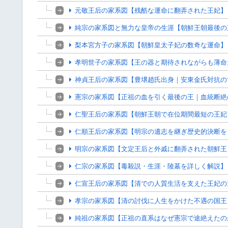
元敬王后の家系図【残酷な運命に翻弄された王妃】
純宗の家系図と無力な皇帝の生涯【朝鮮王朝最後の
梨本宮方子の家系図【朝鮮皇太子妃の数奇な運命】
孝明世子の家系図【王の器と期待されながらも薄命
神貞王后の家系図【豊壌趙氏出身｜安東金氏対抗の
憲宗の家系図【正祖の血を引く最後の王｜血統断絶
仁聖王后の家系図【朝鮮王朝で在位期間最短の王妃
仁順王后の家系図【明宗の遺志を継ぎ歴史的決断を
明宗の家系図【文定王后と外戚に翻弄された朝鮮王
仁宗の家系図【毒殺説・生涯・陵墓を詳しく解説】
仁宣王后の家系図【清での人質生活を支えた王妃の
孝宗の家系図【清の討伐に人生をかけた不遇の国王
純祖の家系図【正祖の直系はなぜ憲宗で途絶えたの