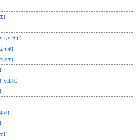
王】
だった世子】
世子嬪】
の理由】
】
した王妃】
】
素顔】
】
か】