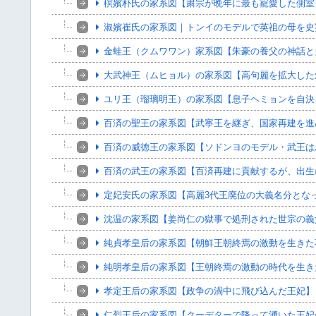
榠嬪朴氏の家系図【粛宗が晩年に最も寵愛した側室
淑嬪崔氏の家系図｜トンイのモデルで英祖の母を史
金蛙王（クムワワン）家系図【朱豪の養父の神話と
大武神王（ムヒョル）の家系図【高句麗を拡大した
ユリ王（瑠璃明王）の家系図【息子ヘミョンを自決
百済の聖王の家系図【武寧王を継ぎ、国家再建を進
百済の威徳王の家系図【ソドンヨのモデル・武王は
百済の武王の家系図【百済再建に貢献するが、出生
定妃安氏の家系図【高麗3代王廃位の大義名分とな
沈温の家系図【姜尚仁の獄事で処刑された世宗の義
純貞孝皇后の家系図【朝鮮王朝終焉の激動を生きた
純明孝皇后の家系図【王朝終焉の激動の時代を生き
孝定王后の家系図【政争の渦中に飛び込んだ王妃】
仁烈王后の家系図【クーデターで降って湧いた王妃