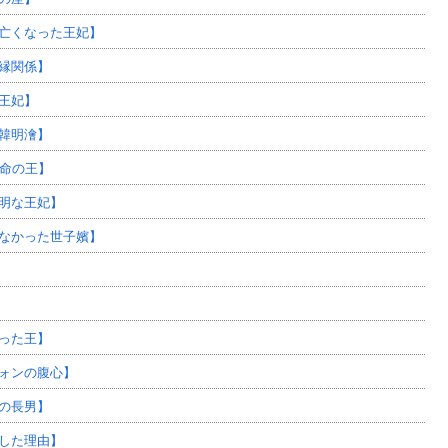
亡くなった王妃】
縁関係】
王妃】
韓明澮】
短命の王】
明な王妃】
なかった世子嬪】
った王】
ォンの腹心】
の長男】
した理由】