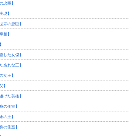
の忠臣】
実現】
世宗の忠臣】
宰相】
】
臨した女傑】
た哀れな王】
の女王】
父】
遂げた英雄】
身の側室】
余の王】
身の側室】