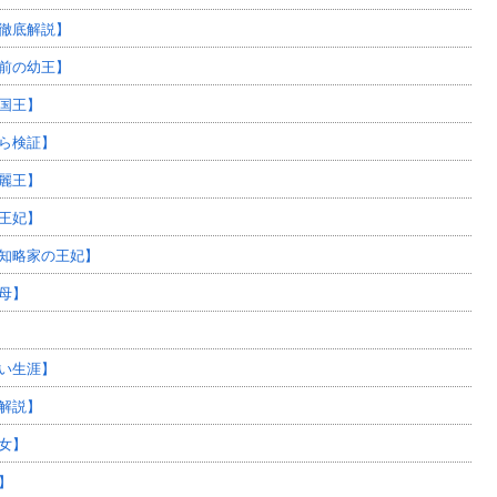
徹底解説】
前の幼王】
国王】
ら検証】
麗王】
王妃】
知略家の王妃】
母】
い生涯】
解説】
女】
】