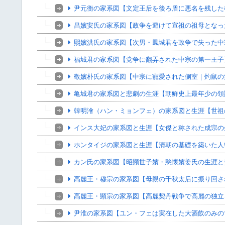
尹元衡の家系図【文定王后を後ろ盾に悪名を残した
昌嬪安氏の家系図【政争を避けて宣祖の祖母となっ
熙嬪洪氏の家系図【次男・鳳城君を政争で失った中
福城君の家系図【党争に翻弄された中宗の第一王子
敬嬪朴氏の家系図【中宗に寵愛された側室｜灼鼠の
亀城君の家系図と悲劇の生涯【朝鮮史上最年少の領
韓明澮（ハン・ミョンフェ）の家系図と生涯【世祖
インス大妃の家系図と生涯【女傑と称された成宗の
ホンタイジの家系図と生涯【清朝の基礎を築いた人
カン氏の家系図【昭顕世子嬪・愍懐嬪姜氏の生涯と
高麗王・穆宗の家系図【母親の千秋太后に振り回さ
高麗王・顕宗の家系図【高麗契丹戦争で高麗の独立
尹淮の家系図【ユン・フェは実在した大酒飲のみの