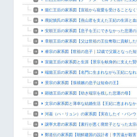
懿仁王后の家系図【宣祖から寵愛を受けることなく
廃妃慎氏の家系図【燕山君を支えた王妃の生涯と血
安順王后の家系図【息子を王にできなかった悲運の
章順王后の家系図【父は世祖の王位奪取に貢献した
睿宗の家系図【世祖の息子｜12歳で父親となった
宣懿王后の家系図と生涯【景宗を献身的に支えた賢
端懿王后の家系図【名門に生まれながら王妃になれ
景宗の家系図【張禧嬪の息子は短命の王】
顕徳王后の家系図【幼き端宗を残した悲運の母】
文宗の家系図と薄幸な結婚生活【王妃に恵まれなか
河崙（ハ・リュン）の家系図【実在したイ・バンウ
譲寧大君の家系図【素行が悪く廃世子となった太宗
鄭道伝の家系図【朝鮮建国の設計者｜李芳遠が殺害