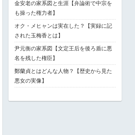
金安老の家系図と生涯【弁論術で中宗を
も操った権力者】
オク・メヒャンは実在した？【実録に記
された玉梅香とは】
尹元衡の家系図【文定王后を後ろ盾に悪
名を残した権臣】
鄭蘭貞とはどんな人物？【歴史から見た
悪女の実像】