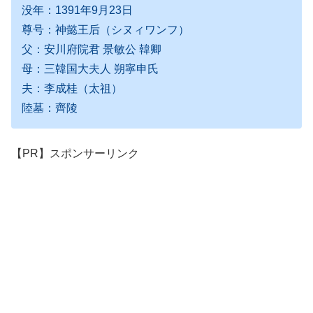
没年：1391年9月23日
尊号：神懿王后（シヌィワンフ）
父：安川府院君 景敏公 韓卿
母：三韓国大夫人 朔寧申氏
夫：李成桂（太祖）
陸墓：齊陵
【PR】スポンサーリンク