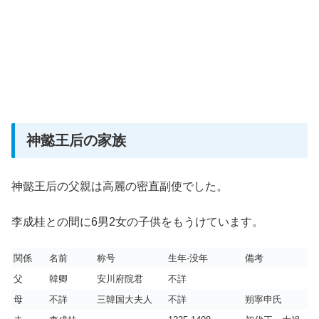
神懿王后の家族
神懿王后の父親は高麗の密直副使でした。
李成桂との間に6男2女の子供をもうけています。
関係
名前
称号
生年-没年
備考
父
韓卿
安川府院君
不詳
母
不詳
三韓国大夫人
不詳
朔寧申氏