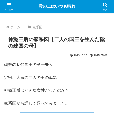
Googleのアドセンス広告を表示しています
雲の上はいつも晴れ
メニュー
検索
ホーム
家系図
神懿王后の家系図【二人の国王を生んだ陰
の建国の母】
2023.10.26
2025.05.01
朝鮮の初代国王の第一夫人
定宗、太宗の二人の王の母親
神懿王后はどんな女性だったのか？
家系図から詳しく調べてみました。