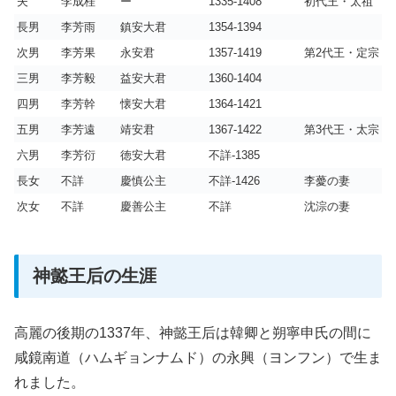
夫
李成桂
ー
1335-1408
初代王・太祖
長男
李芳雨
鎮安大君
1354-1394
次男
李芳果
永安君
1357-1419
第2代王・定宗
三男
李芳毅
益安大君
1360-1404
四男
李芳幹
懐安大君
1364-1421
五男
李芳遠
靖安君
1367-1422
第3代王・太宗
六男
李芳衍
徳安大君
不詳-1385
長女
不詳
慶慎公主
不詳-1426
李薆の妻
次女
不詳
慶善公主
不詳
沈淙の妻
神懿王后の生涯
高麗の後期の1337年、神懿王后は韓卿と朔寧申氏の間に
咸鏡南道（ハムギョンナムド）の永興（ヨンフン）で生ま
れました。