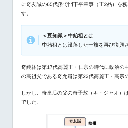
に奇友誠の65代孫で門下平章事（正2品）を
す。
＜豆知識＞中始祖とは
中始祖とは没落した一族を再び復興
奇純祐は第17代高麗王・仁宗の時代に政治の
の高祖父である奇允肅は第23代高麗王・高宗
しかし、奇皇后の父の奇子敖（キ・ジャオ）
でした。