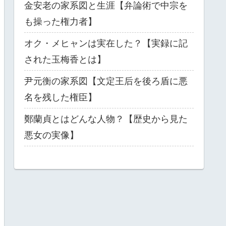
金安老の家系図と生涯【弁論術で中宗を
も操った権力者】
オク・メヒャンは実在した？【実録に記
された玉梅香とは】
尹元衡の家系図【文定王后を後ろ盾に悪
名を残した権臣】
鄭蘭貞とはどんな人物？【歴史から見た
悪女の実像】