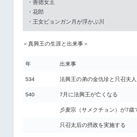
・善徳女王
・花郎
・王女ピョンガン月が浮かぶ川
＜真興王の生涯と出来事＞
年
出来事
534
法興王の弟の金仇珍と只召夫人
540
7月に法興王が亡くなる
彡麦宗（サメクチョン）が7歳
只召太后の摂政を実施する