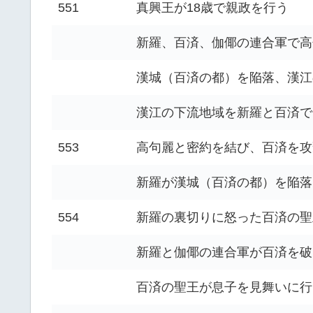
551
真興王が18歳で親政を行う
新羅、百済、伽倻の連合軍で高
漢城（百済の都）を陥落、漢江
漢江の下流地域を新羅と百済で
553
高句麗と密約を結び、百済を攻
新羅が漢城（百済の都）を陥落
554
新羅の裏切りに怒った百済の聖
新羅と伽倻の連合軍が百済を破
百済の聖王が息子を見舞いに行