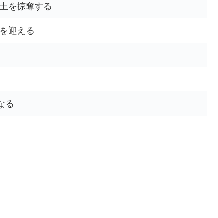
土を掠奪する
を迎える
なる