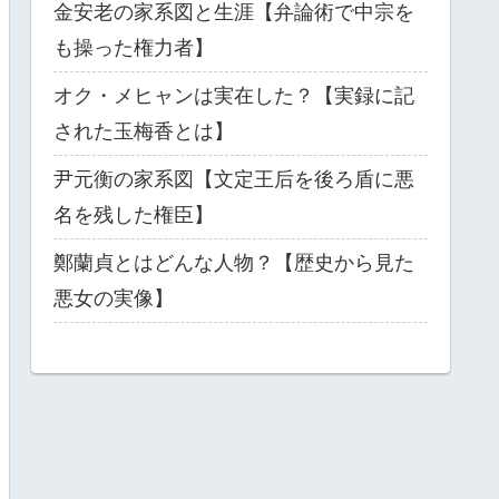
金安老の家系図と生涯【弁論術で中宗を
も操った権力者】
オク・メヒャンは実在した？【実録に記
された玉梅香とは】
尹元衡の家系図【文定王后を後ろ盾に悪
名を残した権臣】
鄭蘭貞とはどんな人物？【歴史から見た
悪女の実像】