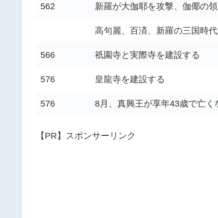
562
新羅が大伽耶を攻撃、伽倻の領
高句麗、百済、新羅の三国時代
566
祇園寺と実際寺を建設する
576
皇龍寺を建設する
576
8月、真興王が享年43歳で亡く
【PR】スポンサーリンク