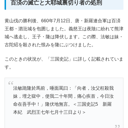
百済の滅亡と大耶城裏切り者の処刑
黄山伐の勝利後、660年7月12日、唐・新羅連合軍は百済
王都・泗沘城を包囲しました。義慈王は夜陰に紛れて熊津
城へ逃走し、王子・隆は降伏します。この際、法敏は妹・
古陀炤を殺された恨みを隆にぶつけました。
このときの状況が、「三国史記」に詳しく記載されていま
す。
法敏跪隆於馬前，唾面罵曰：「向者，汝父枉殺我
妹，埋之獄中，使我二十年間，痛心疾首，今日汝
命在吾手中！」隆伏地無言。＜三国史記5 新羅
本紀 武烈王七年七月十三日より＞