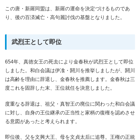
この唐・新羅同盟は、新羅の運命を決定づけるものであ
り、後の百済滅亡・高句麗討伐の基盤となりました。
武烈王として即位
654年、真徳女王の死去により金春秋が武烈王として即位
しました。和白会議は伊飡・閼川を推挙しましたが、閼川
は高齢を理由に辞退し、金春秋を推薦します。金春秋は三
度これを固辞した末、王位就任を決意しました。
度重なる辞退は、祖父・真智王の廃位に関わった和白会議
に対し、自身の王位継承の正当性と家柄の復権を認めさせ
る意図があったと考えられます。
即位後、父を文興大王、母を文貞太后に追尊。王権の正統