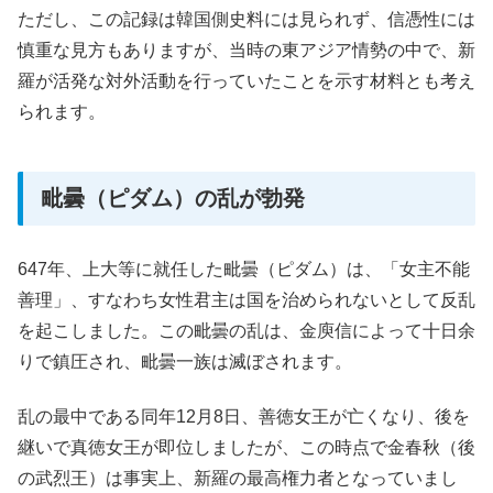
ただし、この記録は韓国側史料には見られず、信憑性には
慎重な見方もありますが、当時の東アジア情勢の中で、新
羅が活発な対外活動を行っていたことを示す材料とも考え
られます。
毗曇（ピダム）の乱が勃発
647年、上大等に就任した毗曇（ピダム）は、「女主不能
善理」、すなわち女性君主は国を治められないとして反乱
を起こしました。この毗曇の乱は、金庾信によって十日余
りで鎮圧され、毗曇一族は滅ぼされます。
乱の最中である同年12月8日、善徳女王が亡くなり、後を
継いで真徳女王が即位しましたが、この時点で金春秋（後
の武烈王）は事実上、新羅の最高権力者となっていまし