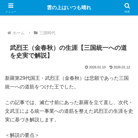
Googleのアドセンス広告を表示しています
雲の上はいつも晴れ
メニュー
検索
ホーム
三国時代
武烈王（金春秋）の生涯【三国統一への道
を史実で解説】
2026.01.10
2026.01.12
新羅第29代国王・武烈王（金春秋）は悲願であった三国
統一への道筋をつけた王でした。
この記事では、滅亡寸前にあった新羅を立て直し、次代・
文武王による統一事業への道筋を整えた武烈王の生涯を史
実に基づき解説します。
＜解説の要点＞