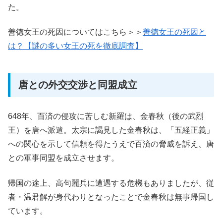
た。
善徳女王の死因についてはこちら＞＞
善徳女王の死因と
は？【謎の多い女王の死を徹底調査】
唐との外交交渉と同盟成立
648年、百済の侵攻に苦しむ新羅は、金春秋（後の武烈
王）を唐へ派遣。太宗に謁見した金春秋は、「五経正義」
への関心を示して信頼を得たうえで百済の脅威を訴え、唐
との軍事同盟を成立させます。
帰国の途上、高句麗兵に遭遇する危機もありましたが、従
者・温君解が身代わりとなったことで金春秋は無事帰国し
ています。