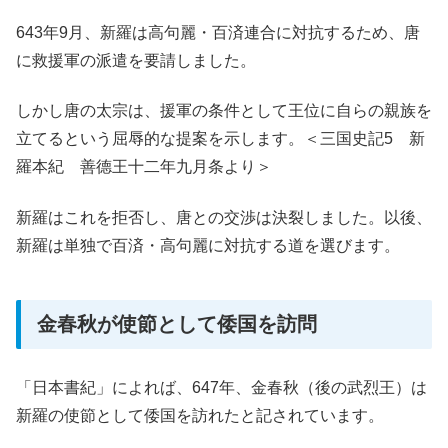
643年9月、新羅は高句麗・百済連合に対抗するため、唐
に救援軍の派遣を要請しました。
しかし唐の太宗は、援軍の条件として王位に自らの親族を
立てるという屈辱的な提案を示します。＜三国史記5 新
羅本紀 善德王十二年九月条より＞
新羅はこれを拒否し、唐との交渉は決裂しました。以後、
新羅は単独で百済・高句麗に対抗する道を選びます。
金春秋が使節として倭国を訪問
「日本書紀」によれば、647年、金春秋（後の武烈王）は
新羅の使節として倭国を訪れたと記されています。