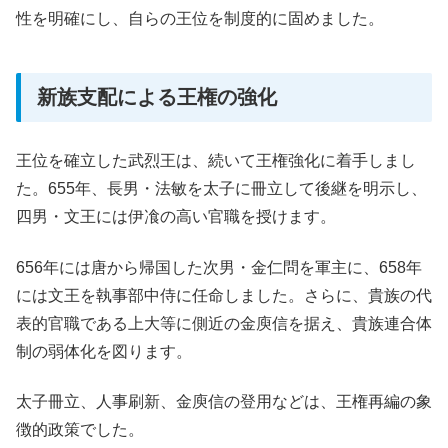
性を明確にし、自らの王位を制度的に固めました。
新族支配による王権の強化
王位を確立した武烈王は、続いて王権強化に着手しまし
た。655年、長男・法敏を太子に冊立して後継を明示し、
四男・文王には伊飡の高い官職を授けます。
656年には唐から帰国した次男・金仁問を軍主に、658年
には文王を執事部中侍に任命しました。さらに、貴族の代
表的官職である上大等に側近の金庾信を据え、貴族連合体
制の弱体化を図ります。
太子冊立、人事刷新、金庾信の登用などは、王権再編の象
徴的政策でした。