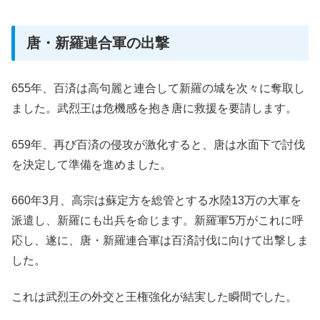
唐・新羅連合軍の出撃
655年、百済は高句麗と連合して新羅の城を次々に奪取し
ました。武烈王は危機感を抱き唐に救援を要請します。
659年、再び百済の侵攻が激化すると、唐は水面下で討伐
を決定して準備を進めました。
660年3月、高宗は蘇定方を総管とする水陸13万の大軍を
派遣し、新羅にも出兵を命じます。新羅軍5万がこれに呼
応し、遂に、唐・新羅連合軍は百済討伐に向けて出撃しま
した。
これは武烈王の外交と王権強化が結実した瞬間でした。