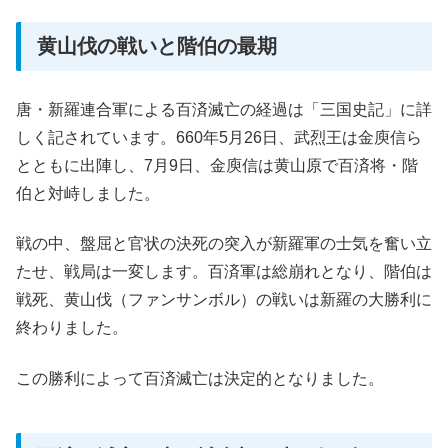
黄山伐の戦いと階伯の最期
唐・新羅連合軍による百済滅亡の経過は「三国史記」に詳
しく記されています。660年5月26日、武烈王は金庾信ら
とともに出陣し、7月9日、金庾信は黄山原で百済将・階
伯と対峙しました。
戦の中、盤屈と官状の決死の突入が新羅軍の士気を奮い立
たせ、戦局は一変します。百済軍は総崩れとなり、階伯は
戦死、黄山伐（ファンサンボル）の戦いは新羅の大勝利に
終わりました。
この勝利によって百済滅亡は決定的となりました。