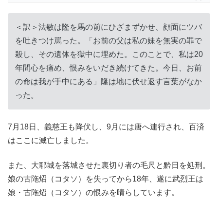
＜訳＞法敏は隆を馬の前にひざまずかせ、顔面にツバ
を吐きつけ罵った。「お前の父は私の妹を無実の罪で
殺し、その遺体を獄中に埋めた。このことで、私は20
年間心を痛め、恨みをいだき続けてきた。今日、お前
の命は我が手中にある」隆は地に伏せ返す言葉がなか
った。
7月18日、義慈王も降伏し、9月には唐へ連行され、百済
はここに滅亡しました。
また、大耶城を落城させた裏切り者の毛尺と黔日を処刑。
娘の古陁炤（コタソ）を失ってから18年、遂に武烈王は
娘・古陁炤（コタソ）の恨みを晴らしています。