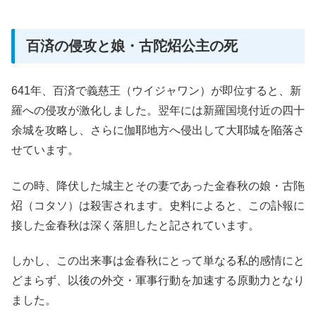
百済の侵攻と娘・古陀炤公主の死
641年、百済で義慈王（ウイジャワン）が即位すると、新
羅への侵攻が激化しました。翌年には新羅国境付近の四十
余城を攻略し、さらに伽耶地方へ侵出して大耶城を陥落さ
せています。
この時、降伏した城主とその妻であった金春秋の娘・古陁
炤（コタソ）は殺害されます。史料によると、この訃報に
接した金春秋は深く落胆したと記されています。
しかし、この出来事は金春秋にとって単なる私的感情にと
どまらず、以後の外交・軍事行動を加速する原動力となり
ました。