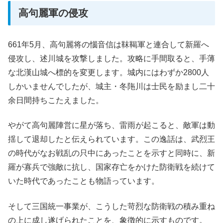
高句麗軍の侵攻
661年5月、高句麗将の惱音信は靺鞨軍と連合して新羅へ
侵攻し、述川城を攻撃しました。攻略に手間取ると、手薄
な北漢山城へ標的を変更します。城内にはわずか2800人
しかいませんでしたが、城主・冬陁川は士民を励まし二十
余日間持ちこたえました。
やがて高句麗陣営に星が落ち、雷雨が起こると、敵軍は動
揺して退却したと伝えられています。この逸話は、武烈王
の時代がなお戦乱の只中にあったことを示すと同時に、新
羅が寡兵で強敵に抗し、国家存亡をかけた防衛戦を続けて
いた時代であったことも物語っています。
そして三国統一事業が、こうした苛烈な防衛戦の積み重ね
の上に成し遂げられたことを、象徴的に示すものです。