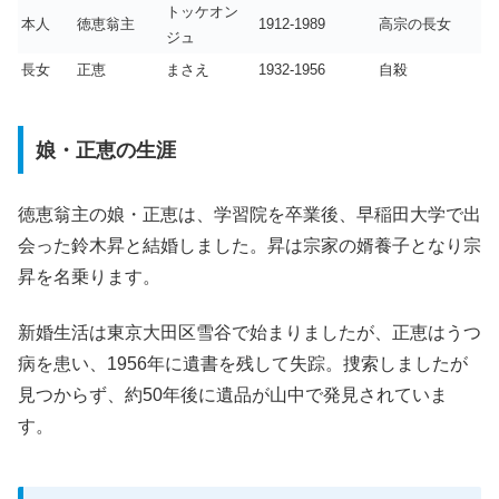
トッケオン
本人
徳恵翁主
1912-1989
高宗の長女
ジュ
長女
正恵
まさえ
1932-1956
自殺
娘・正恵の生涯
徳恵翁主の娘・正恵は、学習院を卒業後、早稲田大学で出
会った鈴木昇と結婚しました。昇は宗家の婿養子となり宗
昇を名乗ります。
新婚生活は東京大田区雪谷で始まりましたが、正恵はうつ
病を患い、1956年に遺書を残して失踪。捜索しましたが
見つからず、約50年後に遺品が山中で発見されていま
す。