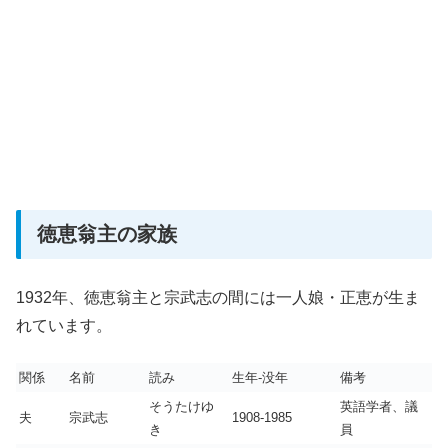
徳恵翁主の家族
1932年、徳恵翁主と宗武志の間には一人娘・正恵が生ま
れています。
関係
名前
読み
生年-没年
備考
そうたけゆ
英語学者、議
夫
宗武志
1908-1985
き
員