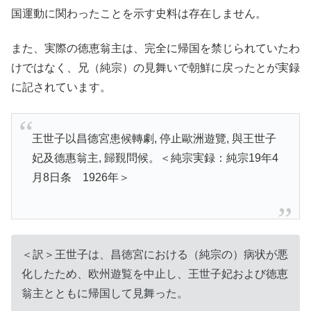
国運動に関わったことを示す史料は存在しません。
また、実際の徳恵翁主は、完全に帰国を禁じられていたわ
けではなく、兄（純宗）の見舞いで朝鮮に戻ったとが実録
に記されています。
王世子以昌德宮患候轉劇, 停止歐洲遊覽, 與王世子
妃及德惠翁主, 歸覲問候。＜純宗実録：純宗19年4
月8日条 1926年＞
＜訳＞王世子は、昌徳宮における（純宗の）病状が悪
化したため、欧州遊覧を中止し、王世子妃および徳恵
翁主とともに帰国して見舞った。