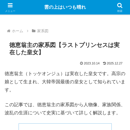
Googleのアドセンス広告を表示しています
雲の上はいつも晴れ
メニュー
検索
ホーム
家系図
徳恵翁主の家系図【ラストプリンセスは実
在した皇女】
2023.10.14
2025.12.27
徳恵翁主（トッケオンジュ）は実在した皇女です。高宗の
娘として生まれ、大韓帝国最後の皇女として知られていま
す。
この記事では、徳恵翁主の家系図から人物像、家族関係、
波乱の生涯について史実に基づいて詳しく解説します。