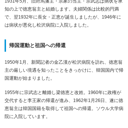
1931年5月、旧対馬藩主・宗家の当主・宗武志は病状を承
知の上で徳恵翁主と結婚します。夫婦関係は比較的円満
で、翌1932年に長女・正恵が誕生しましたが、1946年に
は病状が悪化し松沢病院に入院しました。
帰国運動と祖国への帰還
1950年1月、新聞記者の金乙漢が松沢病院を訪れ、徳恵翁
主の厳しい境遇を知ったことをきっかけに、韓国国内で帰
国運動が始まりました。
1955年に宗武志と離婚し梁徳恵と改姓。1960年に政権が
交代すると李王家の帰還が進み、1962年1月26日、遂に徳
恵翁主は韓国国籍を取得して祖国への帰還。ソウル大学病
院に入院しています。