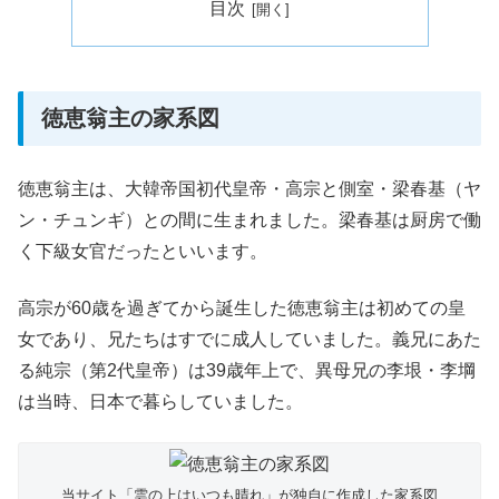
目次
徳恵翁主の家系図
徳恵翁主は、大韓帝国初代皇帝・高宗と側室・梁春基（ヤ
ン・チュンギ）との間に生まれました。梁春基は厨房で働
く下級女官だったといいます。
高宗が60歳を過ぎてから誕生した徳恵翁主は初めての皇
女であり、兄たちはすでに成人していました。義兄にあた
る純宗（第2代皇帝）は39歳年上で、異母兄の李垠・李堈
は当時、日本で暮らしていました。
当サイト「雲の上はいつも晴れ」が独自に作成した家系図