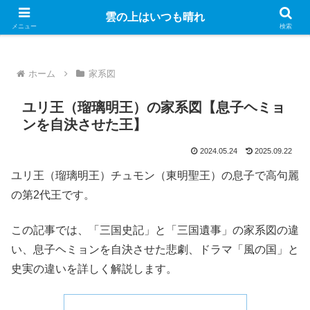
Googleのアドセンス広告を表示しています
雲の上はいつも晴れ
メニュー
検索
ホーム
家系図
ユリ王（瑠璃明王）の家系図【息子ヘミョ
ンを自決させた王】
2024.05.24
2025.09.22
ユリ王（瑠璃明王）チュモン（東明聖王）の息子で高句麗
の第2代王です。
この記事では、「三国史記」と「三国遺事」の家系図の違
い、息子ヘミョンを自決させた悲劇、ドラマ「風の国」と
史実の違いを詳しく解説します。