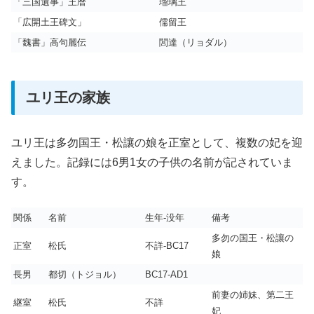
「三国遺事」王暦
瑠璃王
「広開土王碑文」
儒留王
「魏書」高句麗伝
閭達（リョダル）
ユリ王の家族
ユリ王は多勿国王・松讓の娘を正室として、複数の妃を迎
えました。記録には6男1女の子供の名前が記されていま
す。
関係
名前
生年-没年
備考
多勿の国王・松讓の
正室
松氏
不詳-BC17
娘
長男
都切（トジョル）
BC17-AD1
前妻の姉妹、第二王
継室
松氏
不詳
妃