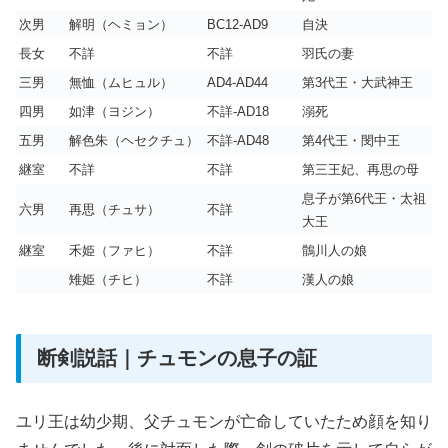
次男
解明（ヘミョン）
BC12-AD9
自決
長女
不詳
不詳
羽氏の妻
三男
無恤（ムヒュル）
AD4-AD44
第3代王・大武神王
四男
如津（ヨジン）
不詳-AD18
溺死
五男
解色朱（ヘセクチュ）
不詳-AD48
第4代王・閔中王
継室
不詳
不詳
第三王妃、再思の母
息子が第6代王・太祖
六男
再思（チュサ）
不詳
大王
継室
禾姫（ファヒ）
不詳
鶻川人の娘
雉姫（チヒ）
不詳
漢人の娘
断剣説話｜チュモンの息子の証
ユリ王は幼少期、父チュモンが亡命していたため顔を知り