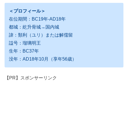
＜プロフィール＞
在位期間：BC19年-AD18年
都城：紇升骨城→国内城
諱：類利（ユリ）または解儒留
諡号：瑠璃明王
生年：BC37年
没年：AD18年10月（享年56歳）
【PR】スポンサーリンク