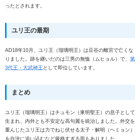
ったとされます。
ユリ王の最期
AD18年10月、ユリ王（瑠璃明王）は豆谷の離宮で亡くな
りました。跡を継いだのは三男の無恤（ムヒョル）で、
第
3代王・大武神王
として即位しています。
まとめ
ユリ王（瑠璃明王）はチュモン（東明聖王）の息子として
生まれ、内外とも不安定な高句麗を統治しました。外交を
重んじたユリ王は力でねじ伏せる太子・解明（ヘミョン）
を自決に追い込むなど厳格すぎる面もありました。