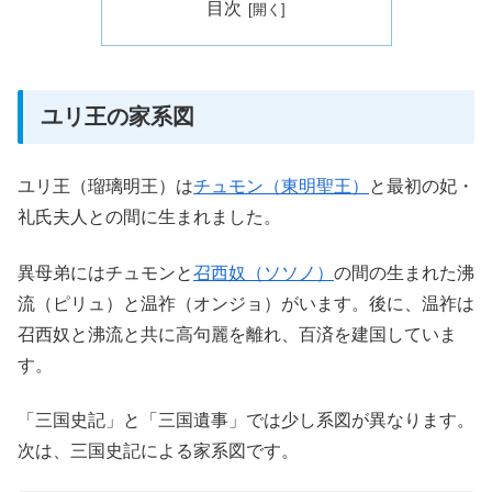
目次
ユリ王の家系図
ユリ王（瑠璃明王）は
チュモン（東明聖王）
と最初の妃・
礼氏夫人との間に生まれました。
異母弟にはチュモンと
召西奴（ソソノ）
の間の生まれた沸
流（ピリュ）と温祚（オンジョ）がいます。後に、温祚は
召西奴と沸流と共に高句麗を離れ、百済を建国していま
す。
「三国史記」と「三国遺事」では少し系図が異なります。
次は、三国史記による家系図です。