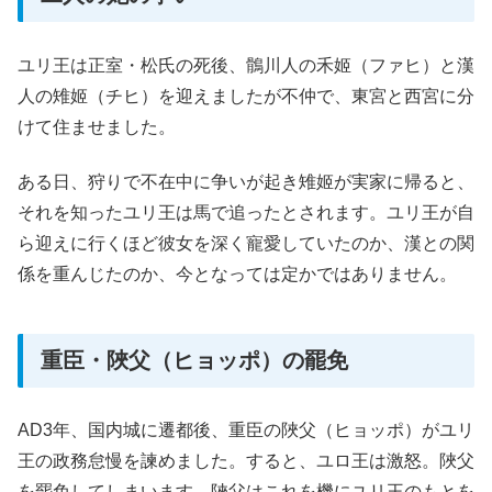
ユリ王は正室・松氏の死後、鶻川人の禾姬（ファヒ）と漢
人の雉姬（チヒ）を迎えましたが不仲で、東宮と西宮に分
けて住ませました。
ある日、狩りで不在中に争いが起き雉姬が実家に帰ると、
それを知ったユリ王は馬で追ったとされます。ユリ王が自
ら迎えに行くほど彼女を深く寵愛していたのか、漢との関
係を重んじたのか、今となっては定かではありません。
重臣・陜父（ヒョッポ）の罷免
AD3年、国内城に遷都後、重臣の陜父（ヒョッポ）がユリ
王の政務怠慢を諫めました。すると、ユロ王は激怒。陜父
を罷免してしまいます。陜父はこれを機にユリ王のもとを