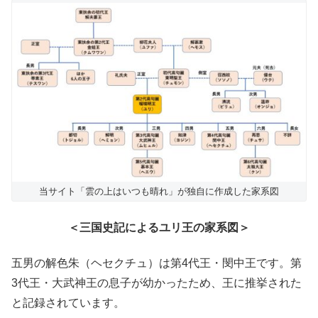
当サイト「雲の上はいつも晴れ」が独自に作成した家系図
＜三国史記によるユリ王の家系図＞
五男の解色朱（ヘセクチュ）は第4代王・閔中王です。第
3代王・大武神王の息子が幼かったため、王に推挙された
と記録されています。