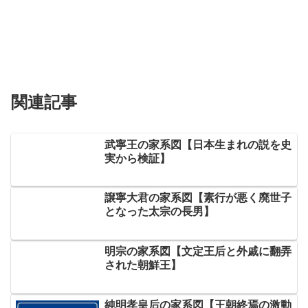
関連記事
武寧王の家系図【日本生まれの説を史
実から検証】
譲寧大君の家系図【素行が悪く廃世子
となった太宗の長男】
明宗の家系図【文定王后と外戚に翻弄
された朝鮮王】
純明孝皇后の家系図【王朝終焉の激動