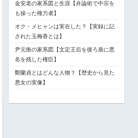
金安老の家系図と生涯【弁論術で中宗を
も操った権力者】
オク・メヒャンは実在した？【実録に記
された玉梅香とは】
尹元衡の家系図【文定王后を後ろ盾に悪
名を残した権臣】
鄭蘭貞とはどんな人物？【歴史から見た
悪女の実像】