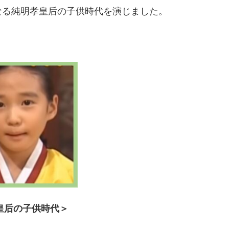
なる純明孝皇后の子供時代を演じました。
皇后の子供時代＞