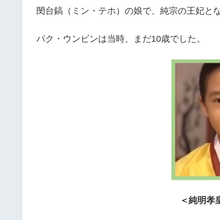
閔台鎬（ミン・テホ）の娘で、純宗の王妃と
パク・ウンビンは当時、まだ10歳でした。
＜純明孝