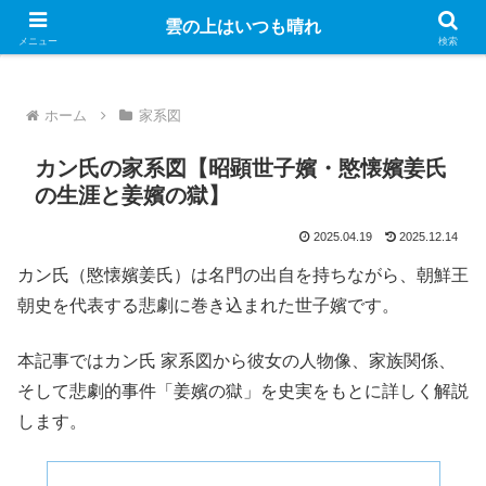
Googleのアドセンス広告を表示しています
雲の上はいつも晴れ
メニュー
検索
ホーム
家系図
カン氏の家系図【昭顕世子嬪・愍懐嬪姜氏
の生涯と姜嬪の獄】
2025.04.19
2025.12.14
カン氏（愍懐嬪姜氏）は名門の出自を持ちながら、朝鮮王
朝史を代表する悲劇に巻き込まれた世子嬪です。
本記事ではカン氏 家系図から彼女の人物像、家族関係、
そして悲劇的事件「姜嬪の獄」を史実をもとに詳しく解説
します。