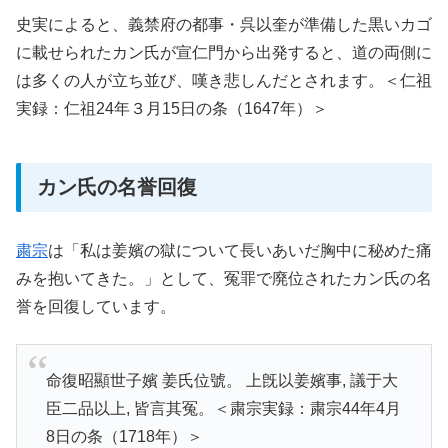
史実によると、義禁府の都事・呉以奎が準備した黒いカゴ
に載せられたカン氏が宣仁門から出発すると、道の両側に
は多くの人が立ち並び、嘆き悲しんだとされます。＜仁祖
実録：仁祖24年３月15日の条（1647年）＞
カン氏の名誉回復
粛宗
は「私は姜嬪の獄について長いあいだ胸中に秘めた痛
みを抱いてきた。」として、冤罪で廃位されたカン氏の名
誉を回復しています。
命復昭顯世子嬪 姜氏位號。 上旣以姜嬪事, 議于大
臣二品以上, 皆言其冤。＜粛宗実録：粛宗44年4月
8日の条（1718年）＞