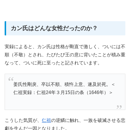
カン氏はどんな女性だったのか？
実録によると、カン氏は性格が剛直で激しく、ついには不
順（不敬）とされ、たびたび王の意に背いたことが積み重
なって、ついに死に至ったと記されています。
姜氏性剛戾、卒以不順、積忤上意、遂及於死。＜
仁祖実録：仁祖24年３月15日の条（1646年）＞
こうした気質が、
仁祖
の逆鱗に触れ、一族を破滅させる悲
劇を生んだ一因となりました。