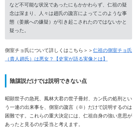
など不可能な状況であったにもかかわらず、仁祖の疑
念は深まり、人々は趙氏の讒言によってこのような事
態（姜嬪への嫌疑）が引き起こされたのではないかと
疑った。​
側室チョ氏について詳しくはこちら＞＞
仁祖の側室チョ氏
（貴人趙氏）は悪女？【史実が語る実像とは】
陰謀説だけでは説明できない点
昭顕世子の急死、鳳林大君の世子冊封、カン氏の処刑とい
う一連の出来事を、側室の讒言（※）だけで説明するのは
困難です。これらの重大決定には、仁祖自身の強い意思が
あったと見るのが妥当と考えます。