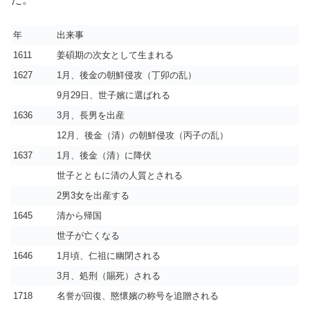
年
出来事
1611
姜碩期の次女として生まれる
1627
1月、後金の朝鮮侵攻（丁卯の乱）
9月29日、世子嬪に選ばれる
1636
3月、長男を出産
12月、後金（清）の朝鮮侵攻（丙子の乱）
1637
1月、後金（清）に降伏
世子とともに清の人質とされる
2男3女を出産する
1645
清から帰国
世子が亡くなる
1646
1月頃、仁祖に幽閉される
3月、処刑（賜死）される
1718
名誉が回復、愍懷嬪の称号を追贈される