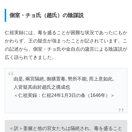
側室・チョ氏（趙氏）の陰謀説
仁祖実録には、毒を盛ることが困難な状況であったにもか
かわらず、王の疑念が強まったことが記されています。こ
の記述から、側室・チョ氏や金自点の讒言による陰謀説が
広く語られてきました。
由是, 兩宮隔絶, 御膳置毒, 勢所不能, 而上意如此,
人皆疑其由於趙氏之搆成也
＜仁祖実録：仁祖24年1月3日の条（1646年）＞
＜訳＞姜嬪と他の宮女たちは隔絶され、毒を盛ること