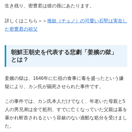
生き残り、密豊君は彼の孫にあたります。
詳しくはこちら＞＞
推奴（チュノ）の可愛い石堅は実在し
た密豊君の祖父
朝鮮王朝史を代表する悲劇「姜嬪の獄」
とは？
姜嬪の獄は、1646年に仁祖の食事に毒を盛ったという嫌
疑により、カン氏が賜死させられた事件です。
この事件では、カン氏本人だけでなく、年老いた母親と5
人の男兄弟は全て処刑、すでに亡くなっていた父親は墓を
暴かれ斬首されるという容赦のない過酷な処分を受けまし
た。