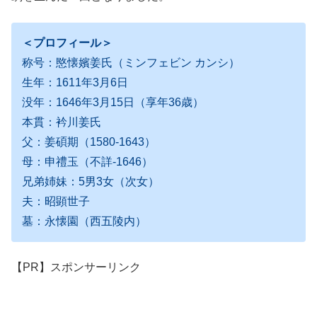
＜プロフィール＞
称号：愍懐嬪姜氏（ミンフェビン カンシ）
生年：1611年3月6日
没年：1646年3月15日（享年36歳）
本貫：衿川姜氏
父：姜碩期（1580-1643）
母：申禮玉（不詳-1646）
兄弟姉妹：5男3女（次女）
夫：昭顕世子
墓：永懐園（西五陵内）
【PR】スポンサーリンク