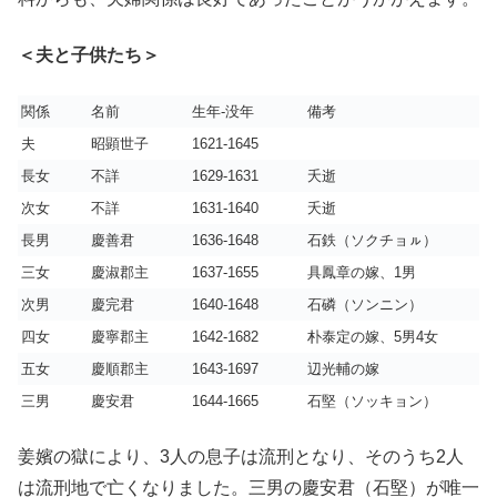
＜夫と子供たち＞
関係
名前
生年-没年
備考
夫
昭顕世子
1621-1645
長女
不詳
1629-1631
夭逝
次女
不詳
1631-1640
夭逝
長男
慶善君
1636-1648
石鉄（ソクチョㇽ）
三女
慶淑郡主
1637-1655
具鳳章の嫁、1男
次男
慶完君
1640-1648
石磷（ソンニン）
四女
慶寧郡主
1642-1682
朴泰定の嫁、5男4女
五女
慶順郡主
1643-1697
辺光輔の嫁
三男
慶安君
1644-1665
石堅（ソッキョン）
姜嬪の獄により、3人の息子は流刑となり、そのうち2人
は流刑地で亡くなりました。三男の慶安君（石堅）が唯一