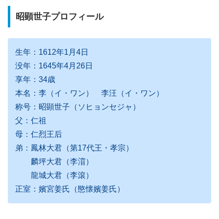
昭顕世子プロフィール
生年：1612年1月4日
没年：1645年4月26日
享年：34歳
本名：李（イ・ワン） 李汪（イ・ワン）
称号：昭顕世子（ソヒョンセジャ）
父：仁祖
母：仁烈王后
弟：鳳林大君（第17代王・孝宗）
麟坪大君（李㴭）
龍城大君（李滾）
正室：嬪宮姜氏（愍懐嬪姜氏）