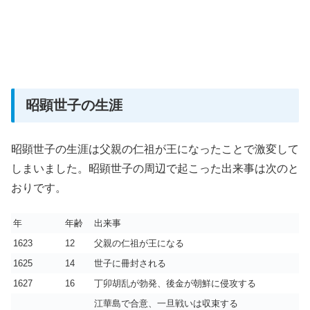
昭顕世子の生涯
昭顕世子の生涯は父親の仁祖が王になったことで激変して
しまいました。昭顕世子の周辺で起こった出来事は次のと
おりです。
年
年齢
出来事
1623
12
父親の仁祖が王になる
1625
14
世子に冊封される
1627
16
丁卯胡乱が勃発、後金が朝鮮に侵攻する
江華島で合意、一旦戦いは収束する