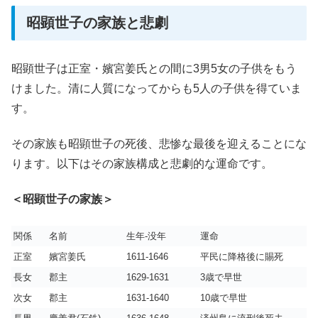
昭顕世子の家族と悲劇
昭顕世子は正室・嬪宮姜氏との間に3男5女の子供をもう
けました。清に人質になってからも5人の子供を得ていま
す。
その家族も昭顕世子の死後、悲惨な最後を迎えることにな
ります。以下はその家族構成と悲劇的な運命です。
＜昭顕世子の家族＞
関係
名前
生年-没年
運命
正室
嬪宮姜氏
1611-1646
平民に降格後に賜死
長女
郡主
1629-1631
3歳で早世
次女
郡主
1631-1640
10歳で早世