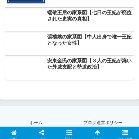
端敬王后の家系図【七日の王妃が廃位
された史実の真相】
張禧嬪の家系図【中人出身で唯一王妃
となった女性】
安東金氏の家系図【３人の王妃が築い
た外戚支配と勢道政治】
ホーム
ブログ運営ポリシー
© 2020-2026 雲の上はいつも晴れ.
ホーム
シェア
目次へ
トップ
サイドバー