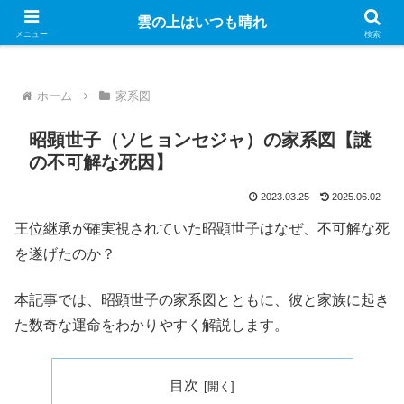
Googleのアドセンス広告を表示しています
雲の上はいつも晴れ
メニュー
検索
ホーム
家系図
昭顕世子（ソヒョンセジャ）の家系図【謎
の不可解な死因】
2023.03.25
2025.06.02
王位継承が確実視されていた昭顕世子はなぜ、不可解な死
を遂げたのか？
本記事では、昭顕世子の家系図とともに、彼と家族に起き
た数奇な運命をわかりやすく解説します。
目次