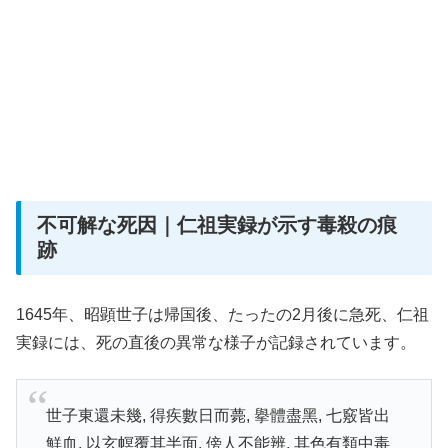
不可解な死因｜仁祖実録が示す毒殺の痕
跡
1645年、昭顕世子は帰国後、たったの2月後に急死、仁祖
実録には、死の直後の異常な様子が記録されています。
世子東還未幾, 得疾數日而薨, 擧體盡黑, 七竅皆出
鮮血, 以玄幎覆其半面, 傍人不能辨, 其色有類中毒