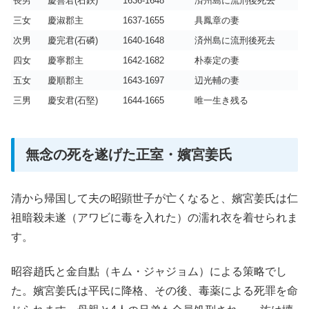
長男
慶善君(石鉄)
1636-1648
済州島に流刑後死去
三女
慶淑郡主
1637-1655
具鳳章の妻
次男
慶完君(石磷)
1640-1648
済州島に流刑後死去
四女
慶寧郡主
1642-1682
朴泰定の妻
五女
慶順郡主
1643-1697
辺光輔の妻
三男
慶安君(石堅)
1644-1665
唯一生き残る
無念の死を遂げた正室・嬪宮姜氏
清から帰国して夫の昭顕世子が亡くなると、嬪宮姜氏は仁
祖暗殺未遂（アワビに毒を入れた）の濡れ衣を着せられま
す。
昭容趙氏と金自點（キム・ジャジョム）による策略でし
た。嬪宮姜氏は平民に降格、その後、毒薬による死罪を命