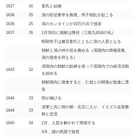
1627
16
姜氏と結婚
1636
25
清の臣従要求を無視、丙子胡乱が起こる
1636
25
清のホンタイジが10万の兵で侵攻
1637
26
1月30日に朝鮮は降伏（三跪九叩頭の礼）
昭顕世子は嬪宮姜氏とともに清の人質となる
朝鮮と清の仲介役を務める（清国内の情報収集、
清の侵攻を抑える）
清国内の朝鮮の奴婢を使って清国内での経済活動
1643
32
を始める
朝鮮国内に発覚すると、仁祖との関係が急速に悪
化
1644
33
明が滅びる
清軍と共に明の都・北京に入り、イエズス会宣教
1644
33
師と交流
1645
34
2月、人質を解かれて帰国する
4月、謎の死因で急死