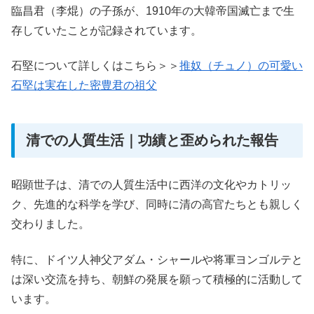
臨昌君（李焜）の子孫が、1910年の大韓帝国滅亡まで生
存していたことが記録されています。
石堅について詳しくはこちら＞＞
推奴（チュノ）の可愛い
石堅は実在した密豊君の祖父
清での人質生活｜功績と歪められた報告
昭顕世子は、清での人質生活中に西洋の文化やカトリッ
ク、先進的な科学を学び、同時に清の高官たちとも親しく
交わりました。
特に、ドイツ人神父アダム・シャールや将軍ヨンゴルテと
は深い交流を持ち、朝鮮の発展を願って積極的に活動して
います。