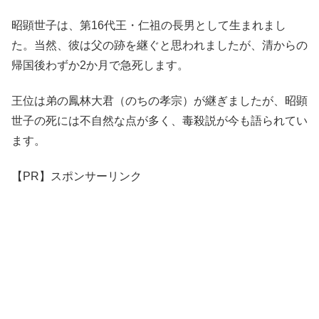
昭顕世子は、第16代王・仁祖の長男として生まれまし
た。当然、彼は父の跡を継ぐと思われましたが、清からの
帰国後わずか2か月で急死します。
王位は弟の鳳林大君（のちの孝宗）が継ぎましたが、昭顕
世子の死には不自然な点が多く、毒殺説が今も語られてい
ます。
【PR】スポンサーリンク