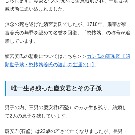
じられます。母親と4人の兄弟も全員処刑され、一族は壊
滅状態に追い込まれました。
無念の死を遂げた嬪宮姜氏でしたが、1718年、粛宗が嬪
宮姜氏の無罪を認めて名誉を回復、「愍懐嬪」の称号が追
贈しています。
嬪宮姜氏の悲劇についてはこちら＞＞
カン氏の家系図【昭
顕世子嬪・愍懐嬪姜氏の波乱の生涯とは】
唯一生き残った慶安君とその子孫
男子の内、三男の慶安君(石堅）のみが生き残り、結婚し
て2人の息子を残しています。
慶安君(石堅）は22歳の若さで亡くなりましたが、長男・