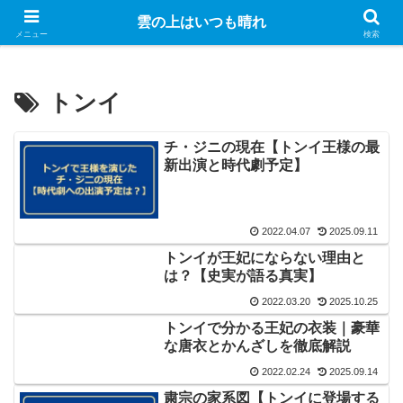
Googleのアドセンス広告を表示しています
雲の上はいつも晴れ
メニュー
検索
トンイ
チ・ジニの現在【トンイ王様の最
新出演と時代劇予定】
2022.04.07
2025.09.11
トンイが王妃にならない理由と
は？【史実が語る真実】
2022.03.20
2025.10.25
トンイで分かる王妃の衣装｜豪華
な唐衣とかんざしを徹底解説
2022.02.24
2025.09.14
粛宗の家系図【トンイに登場する