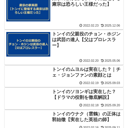
粛宗は恐ろしい王様だった】
2022.02.23
2025.12.06
トンイの父親役のチョン・ホジン
は武芸の達人【父はプロレスラ
ー】
2022.02.20
2025.05.06
トンイのムヨルは実在した？｜チ
ェ・ジョンファンの素顔とは
2022.02.19
2025.09.03
トンイのソヨンギは実在した？
【ドラマの役割を徹底解説】
2022.02.18
2025.09.20
トンイのウナク（雲鶴）の正体は
郭始徵【実在した英祖の師】
2022.02.16
2025.09.11