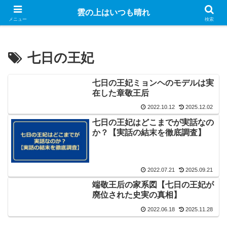
Googleのアドセンス広告を表示しています
雲の上はいつも晴れ
メニュー
検索
七日の王妃
七日の王妃ミョンヘのモデルは実
在した章敬王后
2022.10.12
2025.12.02
七日の王妃はどこまでが実話なの
か？【実話の結末を徹底調査】
2022.07.21
2025.09.21
端敬王后の家系図【七日の王妃が
廃位された史実の真相】
2022.06.18
2025.11.28