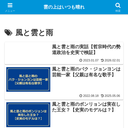
Googleのアドセンス広告を表示しています
雲の上はいつも晴れ
メニュー
検索
風と雲と雨
風と雲と雨の実話【哲宗時代の勢
道政治を史実で検証】
2023.01.07
2026.02.01
風と雲と雨のパク・ジョンヨンは
芸能一家【父親は有名な歌手】
2022.08.18
2025.05.06
風と雲と雨のボンリョンは実在し
た王女？【史実のモデルは？】